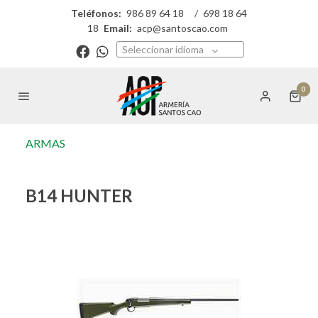
Teléfonos:
986 89 64 18
/
698 18 64
18
Email:
acp@santoscao.com
Seleccionar idioma
0
ARMAS
B14 HUNTER