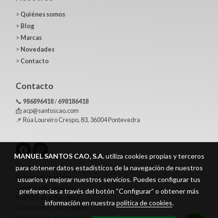
>
Quiénes somos
>
Blog
>
Marcas
>
Novedades
>
Contacto
Contacto
📞
986896418
/
698186418
📩 acp@santoscao.com
📌 Rúa Loureiro Crespo, 83, 36004 Pontevedra
MANUEL SANTOS CAO, S.A.
utiliza cookies propias y terceros
Aviso legal
para obtener datos estadísticos de la navegación de nuestros
Política de cookies
usuarios y mejorar nuestros servicios. Puedes configurar tus
Gestión de cookies
preferencias a través del botón “Configurar” o obtener más
Política de privacidad
información en nuestra
política de cookies
.
Condiciones de compra
Declaración de accesibilidad