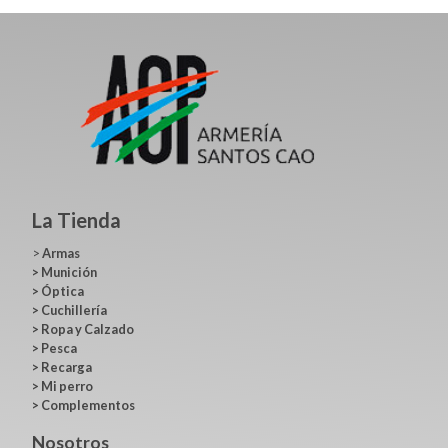
La Tienda
>
Armas
>
Munición
>
Óptica
>
Cuchillería
>
Ropa y Calzado
>
Pesca
>
Recarga
>
Mi perro
>
Complementos
Nosotros