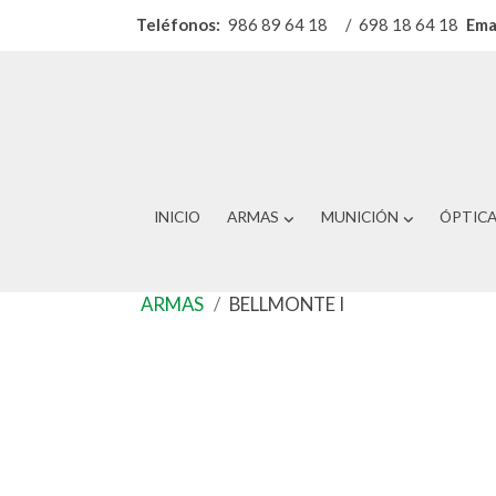
Teléfonos:
986 89 64 18
/
698 18 64 18
Ema
INICIO
ARMAS
MUNICIÓN
ÓPTIC
ARMAS
BELLMONTE I