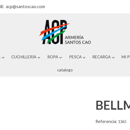
il:
acp@santoscao.com
A
CUCHILLERÍA
ROPA
PESCA
RECARGA
MI 
catalogo
BELL
Referencia:
1365