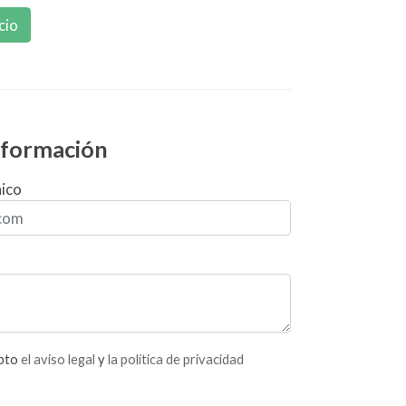
cio
información
nico
epto
el aviso legal
y
la política de privacidad