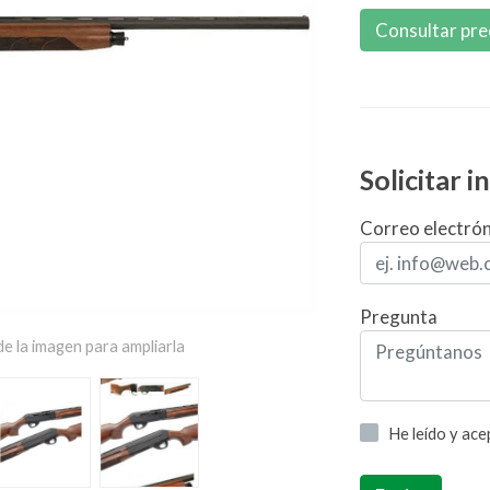
Consultar pre
Solicitar 
Correo electró
Pregunta
e la imagen para ampliarla
He leído y ac