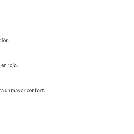
ción.
en rojo.
ra un mayor confort.