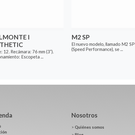
LMONTE I
M2 SP
THETIC
El nuevo modelo, llamado M2 SP
(Speed ​​Performance), se ...
e: 12. Recámara: 76 mm (3”).
namiento: Escopeta ...
ienda
Nosotros
s
>
Quiénes somos
ción
>
Blog