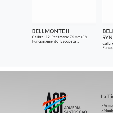
BELLMONTE II
BEL
SYN
Calibre: 12. Recámara: 76 mm (3").
Funcionamiento: Escopeta ...
Calibr
Funcio
La T
>
Arma
>
Muni