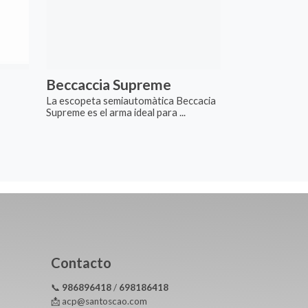
Beccaccia Supreme
La escopeta semiautomàtica Beccacia
Supreme es el arma ideal para ...
Contacto
📞
986896418
/
698186418
📩 acp@santoscao.com