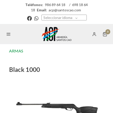
Teléfonos:
986 89 64 18
/
698 18 64
18
Email:
acp@santoscao.com
Seleccionar idioma
0
ARMAS
Black 1000