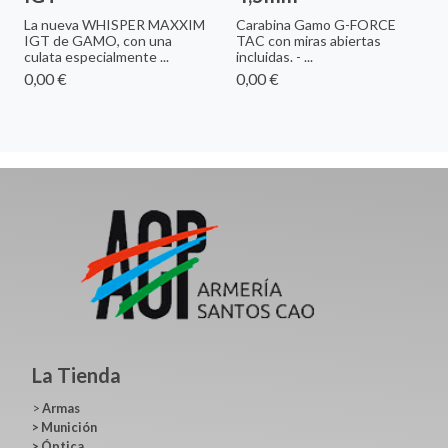
La nueva WHISPER MAXXIM
Carabina Gamo G-FORCE
IGT de GAMO, con una
TAC con miras abiertas
culata especialmente ...
incluidas. - ...
0,00 €
0,00 €
La Tienda
>
Armas
>
Munición
>
Óptica