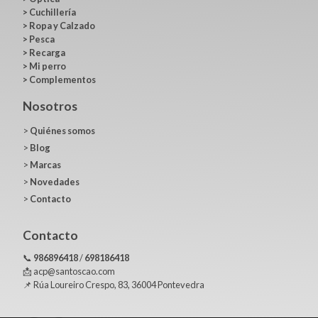
>
Cuchillería
>
Ropa y Calzado
>
Pesca
>
Recarga
>
Mi perro
>
Complementos
Nosotros
>
Quiénes somos
>
Blog
>
Marcas
>
Novedades
>
Contacto
Contacto
📞
986896418
/
698186418
📩 acp@santoscao.com
📌 Rúa Loureiro Crespo, 83, 36004 Pontevedra