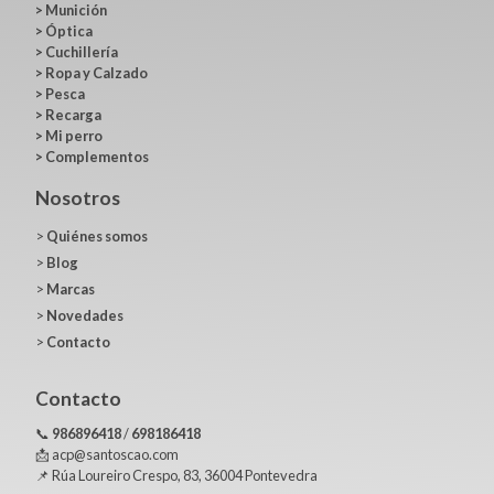
>
Munición
>
Óptica
>
Cuchillería
>
Ropa y Calzado
>
Pesca
>
Recarga
>
Mi perro
>
Complementos
Nosotros
>
Quiénes somos
>
Blog
>
Marcas
>
Novedades
>
Contacto
Contacto
📞
986896418
/
698186418
📩 acp@santoscao.com
📌 Rúa Loureiro Crespo, 83, 36004 Pontevedra