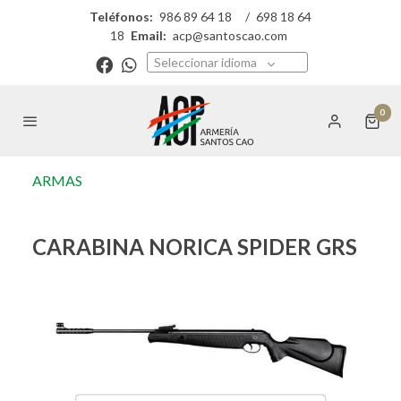
Teléfonos:
986 89 64 18
/
698 18 64
18
Email:
acp@santoscao.com
Seleccionar idioma
0
ARMAS
CARABINA NORICA SPIDER GRS