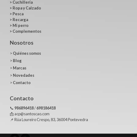
>
Cuchillería
>
Ropa y Calzado
>
Pesca
>
Recarga
>
Mi perro
>
Complementos
Nosotros
>
Quiénes somos
>
Blog
>
Marcas
>
Novedades
>
Contacto
Contacto
📞
986896418
/
698186418
📩 acp@santoscao.com
📌 Rúa Loureiro Crespo, 83, 36004 Pontevedra