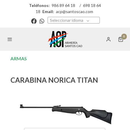
Teléfonos:
986 89 64 18
/
698 18 64
18
Email:
acp@santoscao.com
Seleccionar idioma
0
ARMAS
CARABINA NORICA TITAN