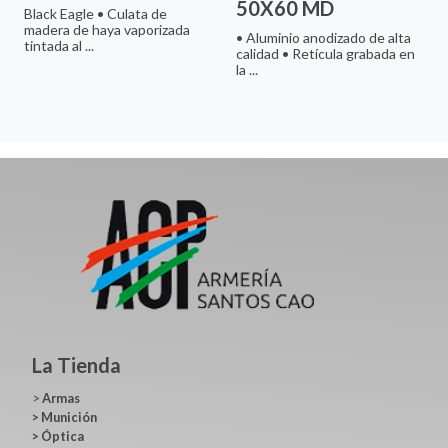
50X60 MD
Black Eagle • Culata de
madera de haya vaporizada
• Aluminio anodizado de alta
tintada al ...
calidad • Retícula grabada en
la ...
La Tienda
>
Armas
>
Munición
>
Óptica