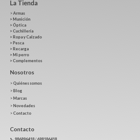
La Tienda
>
Armas
>
Munición
>
Óptica
>
Cuchillería
>
Ropa y Calzado
>
Pesca
>
Recarga
>
Mi perro
>
Complementos
Nosotros
>
Quiénes somos
>
Blog
>
Marcas
>
Novedades
>
Contacto
Contacto
📞
986896418
/
698186418