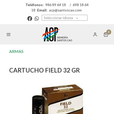
Teléfonos:
986 89 64 18
/
698 18 64
18
Email:
acp@santoscao.com
Seleccionar idioma
0
ARMAS
CARTUCHO FIELD 32 GR