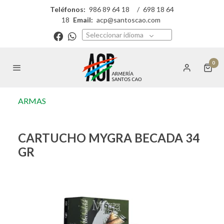
Teléfonos:
986 89 64 18
/
698 18 64
18
Email:
acp@santoscao.com
Seleccionar idioma
0
ARMAS
CARTUCHO MYGRA BECADA 34
GR