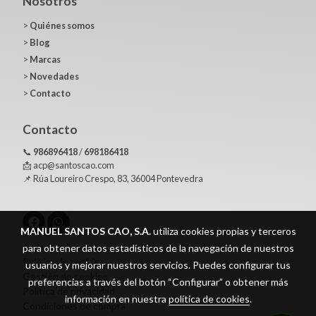
Nosotros
>
Quiénes somos
>
Blog
>
Marcas
>
Novedades
>
Contacto
Contacto
📞
986896418
/
698186418
📩 acp@santoscao.com
📌 Rúa Loureiro Crespo, 83, 36004 Pontevedra
MANUEL SANTOS CAO, S.A.
utiliza cookies propias y terceros
Aviso legal
para obtener datos estadísticos de la navegación de nuestros
Política de cookies
usuarios y mejorar nuestros servicios. Puedes configurar tus
Gestión de cookies
preferencias a través del botón “Configurar” o obtener más
Política de privacidad
información en nuestra
política de cookies
.
Condiciones de compra