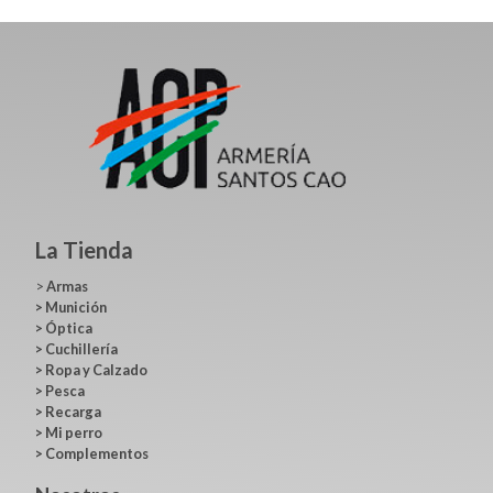
La Tienda
>
Armas
>
Munición
>
Óptica
>
Cuchillería
>
Ropa y Calzado
>
Pesca
>
Recarga
>
Mi perro
>
Complementos