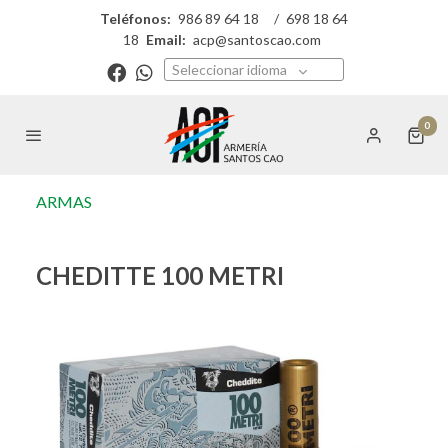
Teléfonos:
986 89 64 18
/
698 18 64
18
Email:
acp@santoscao.com
Seleccionar idioma
0
ARMAS
CHEDITTE 100 METRI