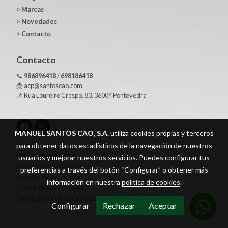
>
Marcas
>
Novedades
>
Contacto
Contacto
📞
986896418
/
698186418
📩 acp@santoscao.com
📌 Rúa Loureiro Crespo, 83, 36004 Pontevedra
MANUEL SANTOS CAO, S.A.
utiliza cookies propias y terceros
Aviso legal
para obtener datos estadísticos de la navegación de nuestros
Política de cookies
usuarios y mejorar nuestros servicios. Puedes configurar tus
Gestión de cookies
preferencias a través del botón “Configurar” o obtener más
Política de privacidad
información en nuestra
política de cookies
.
Condiciones de compra
Declaración de accesibilidad
Configurar
Rechazar
Aceptar