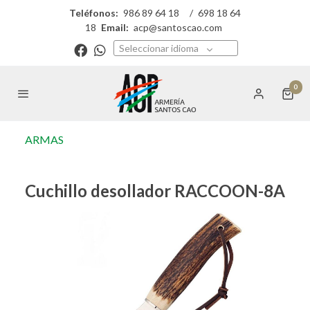
Teléfonos:
986 89 64 18
/
698 18 64
18
Email:
acp@santoscao.com
Seleccionar idioma
0
ARMAS
Cuchillo desollador RACCOON-8A