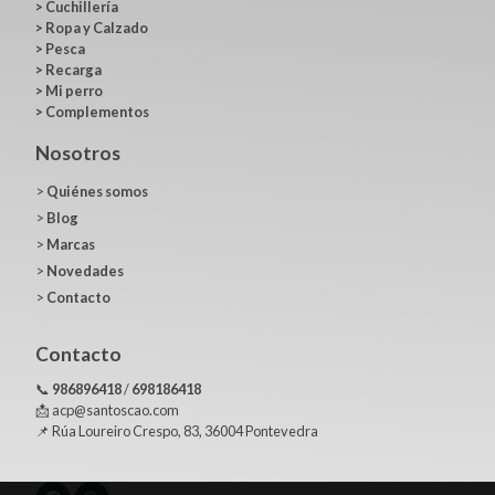
>
Cuchillería
>
Ropa y Calzado
>
Pesca
>
Recarga
>
Mi perro
>
Complementos
Nosotros
>
Quiénes somos
>
Blog
>
Marcas
>
Novedades
>
Contacto
Contacto
📞
986896418
/
698186418
📩 acp@santoscao.com
📌 Rúa Loureiro Crespo, 83, 36004 Pontevedra