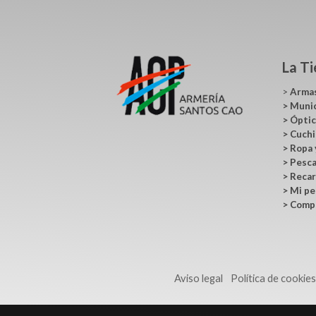
La T
>
Arma
>
Muni
>
Ópti
>
Cuchi
>
Ropa 
>
Pesc
>
Recar
>
Mi pe
>
Comp
Aviso legal
Política de cookie