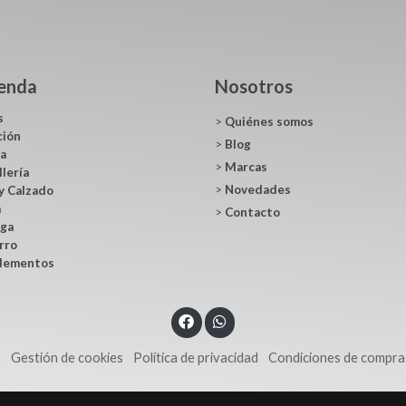
ienda
Nosotros
s
>
Quiénes somos
ción
>
Blog
ca
>
Marcas
llería
>
Novedades
y Calzado
a
>
Contacto
ga
rro
lementos
s
Gestión de cookies
Política de privacidad
Condiciones de compra