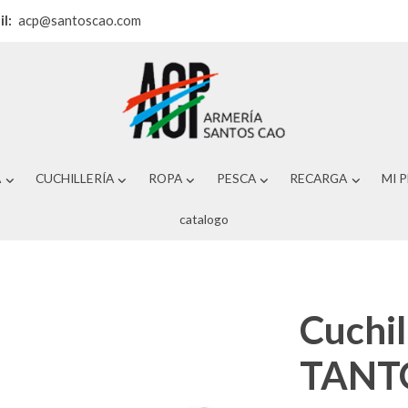
il:
acp@santoscao.com
A
CUCHILLERÍA
ROPA
PESCA
RECARGA
MI 
catalogo
Cuchil
TANT