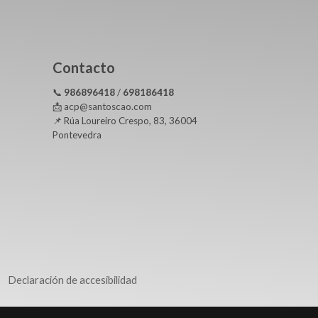
Contacto
📞
986896418
/
698186418
📩 acp@santoscao.com
📌 Rúa Loureiro Crespo, 83, 36004
Pontevedra
Declaración de accesibilidad