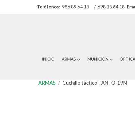
Teléfonos:
986 89 64 18
/
698 18 64 18
Ema
INICIO
ARMAS
MUNICIÓN
ÓPTIC
ARMAS
Cuchillo táctico TANTO-19N