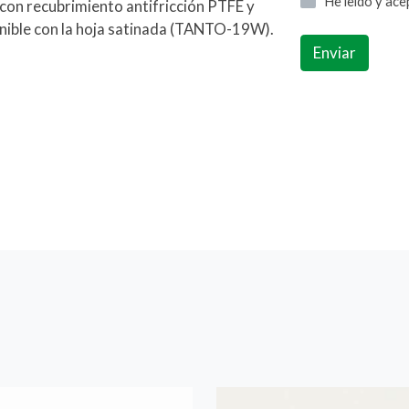
He leído y ac
 con recubrimiento antifricción PTFE y
ible con la hoja satinada (TANTO-19W).
Enviar