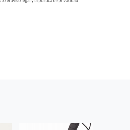
epto
el aviso legal
y
la política de privacidad