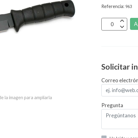
Referencia:
963
A
Solicitar 
Correo electró
e la imagen para ampliarla
Pregunta