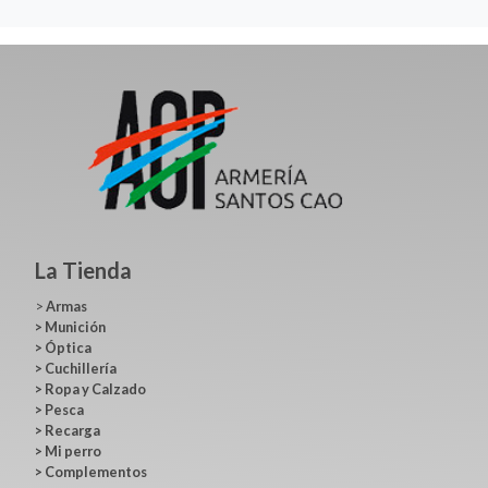
La Tienda
>
Armas
>
Munición
>
Óptica
>
Cuchillería
>
Ropa y Calzado
>
Pesca
>
Recarga
>
Mi perro
>
Complementos