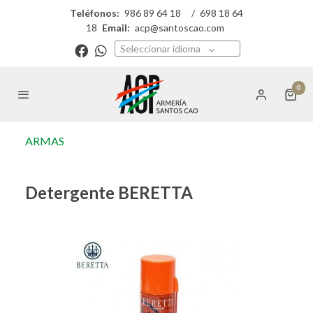
Teléfonos:
986 89 64 18
/
698 18 64
18
Email:
acp@santoscao.com
Seleccionar idioma
0
ARMAS
Detergente BERETTA