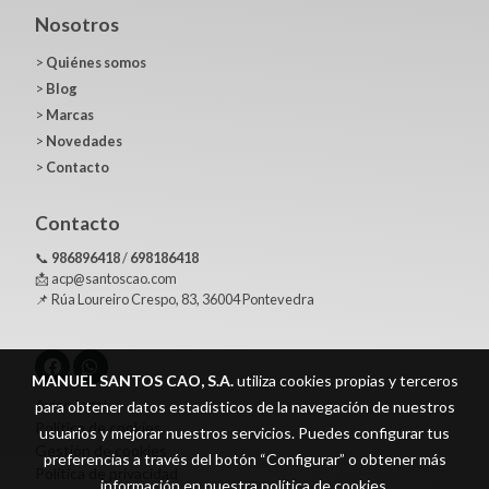
Nosotros
>
Quiénes somos
>
Blog
>
Marcas
>
Novedades
>
Contacto
Contacto
📞
986896418
/
698186418
📩 acp@santoscao.com
📌 Rúa Loureiro Crespo, 83, 36004 Pontevedra
MANUEL SANTOS CAO, S.A.
utiliza cookies propias y terceros
Aviso legal
para obtener datos estadísticos de la navegación de nuestros
Política de cookies
usuarios y mejorar nuestros servicios. Puedes configurar tus
Gestión de cookies
preferencias a través del botón “Configurar” o obtener más
Política de privacidad
información en nuestra
política de cookies
.