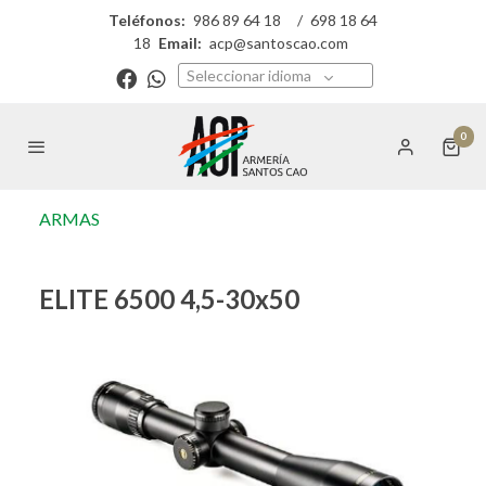
Teléfonos:
986 89 64 18
/
698 18 64
18
Email:
acp@santoscao.com
Seleccionar idioma
0
ARMAS
ELITE 6500 4,5-30x50