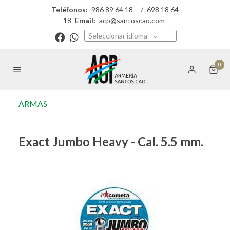
Teléfonos:
986 89 64 18
/
698 18 64
18
Email:
acp@santoscao.com
Seleccionar idioma
0
ARMAS
Exact Jumbo Heavy - Cal. 5.5 mm.