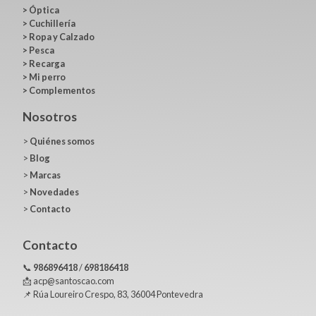
>
Óptica
>
Cuchillería
>
Ropa y Calzado
>
Pesca
>
Recarga
>
Mi perro
>
Complementos
Nosotros
>
Quiénes somos
>
Blog
>
Marcas
>
Novedades
>
Contacto
Contacto
📞
986896418
/
698186418
📩 acp@santoscao.com
📌 Rúa Loureiro Crespo, 83, 36004 Pontevedra