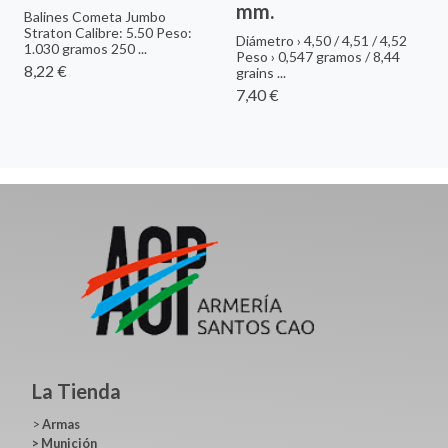
mm.
Balines Cometa Jumbo
Straton Calibre: 5.50 Peso:
Diámetro › 4,50 / 4,51 / 4,52
1.030 gramos 250 ...
Peso › 0,547 gramos / 8,44
8,22 €
grains ...
7,40 €
La Tienda
>
Armas
>
Munición