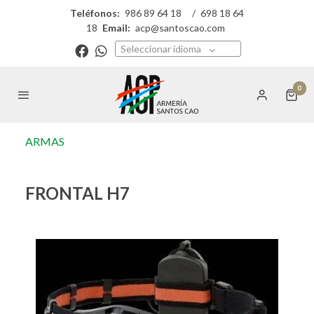
Teléfonos:
986 89 64 18
/
698 18 64
18
Email:
acp@santoscao.com
Seleccionar idioma
0
ARMAS
FRONTAL H7