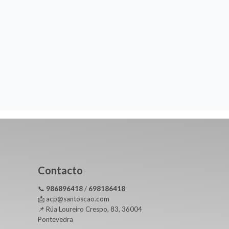
Contacto
📞
986896418
/
698186418
📩 acp@santoscao.com
📌 Rúa Loureiro Crespo, 83, 36004
Pontevedra