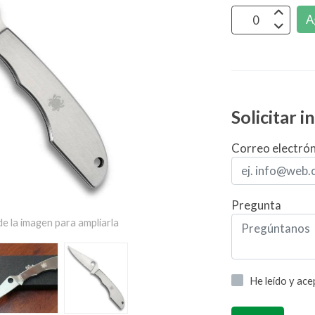
A
Solicitar 
Correo electró
Pregunta
e la imagen para ampliarla
He leído y ac