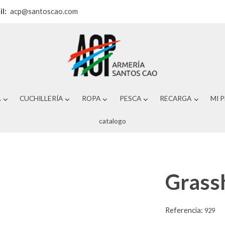
il:
acp@santoscao.com
A
CUCHILLERÍA
ROPA
PESCA
RECARGA
MI 
catalogo
Grass
Referencia:
929