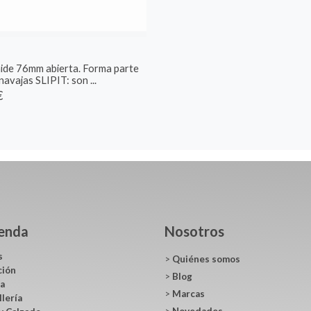
ide 76mm abierta. Forma parte
 navajas SLIPIT: son ...
€
ienda
Nosotros
s
>
Quiénes somos
ción
>
Blog
ca
>
Marcas
llería
>
Novedades