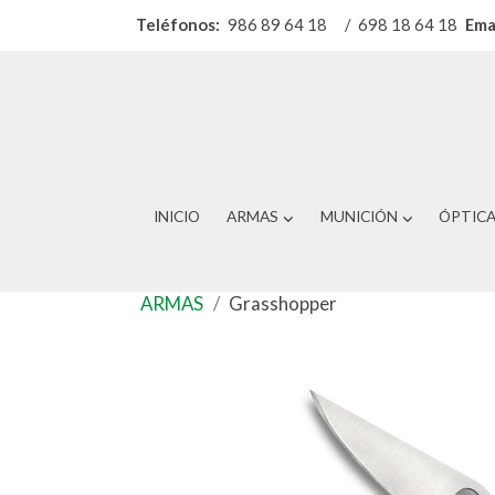
Teléfonos:
986 89 64 18
/
698 18 64 18
Ema
INICIO
ARMAS
MUNICIÓN
ÓPTIC
ARMAS
Grasshopper