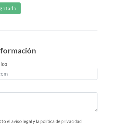
gotado
información
nico
epto
el aviso legal
y
la política de privacidad