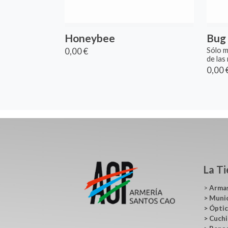
Honeybee
Bug
0,00 €
Sólo m
de las
0,00 
La T
>
Arma
>
Muni
>
Ópti
>
Cuchi