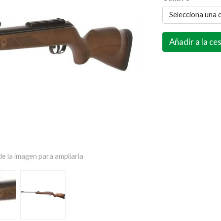
Selecciona una 
Añadir a la ce
e la imagen para ampliarla