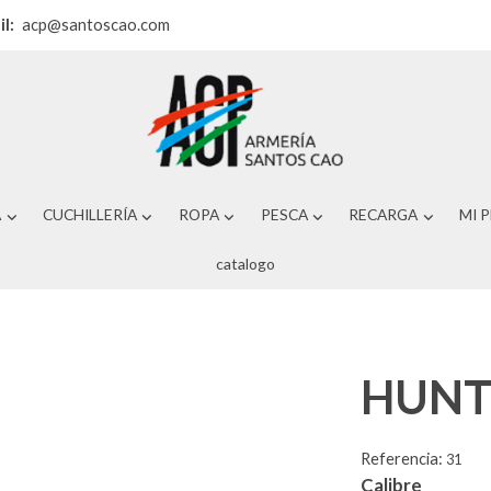
il:
acp@santoscao.com
A
CUCHILLERÍA
ROPA
PESCA
RECARGA
MI 
catalogo
HUNT
Referencia:
31
Calibre