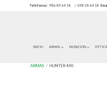
Teléfonos:
986 89 64 18
/
698 18 64 18
Ema
INICIO
ARMAS
MUNICIÓN
ÓPTIC
ARMAS
HUNTER 440