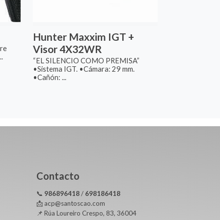
Hunter Maxxim IGT +
Visor 4X32WR
ire
.
“EL SILENCIO COMO PREMISA”
•Sistema IGT. •Cámara: 29 mm.
•Cañón: ...
Contacto
📞
986896418
/
698186418
📩 acp@santoscao.com
📌 Rúa Loureiro Crespo, 83, 36004