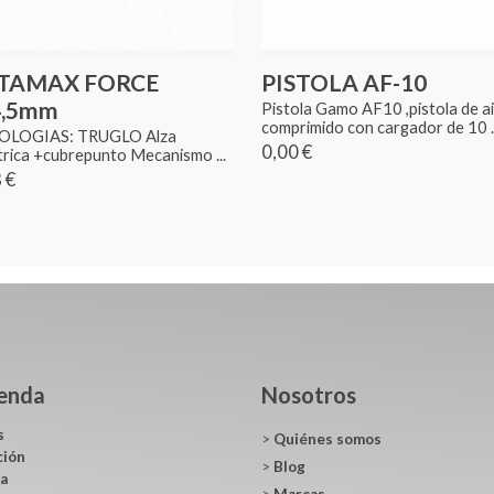
TAMAX FORCE
PISTOLA AF-10
.4,5mm
Pistola Gamo AF10 ,pistola de a
comprimido con cargador de 10 ..
LOGIAS: TRUGLO Alza
0,00 €
trica +cubrepunto Mecanismo ...
 €
ienda
Nosotros
s
>
Quiénes somos
ción
>
Blog
ca
>
Marcas