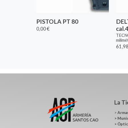
PISTOLA PT 80
DEL
cal
0,00 €
TECNO
milimé
61,98
La T
>
Arma
>
Muni
>
Ópti