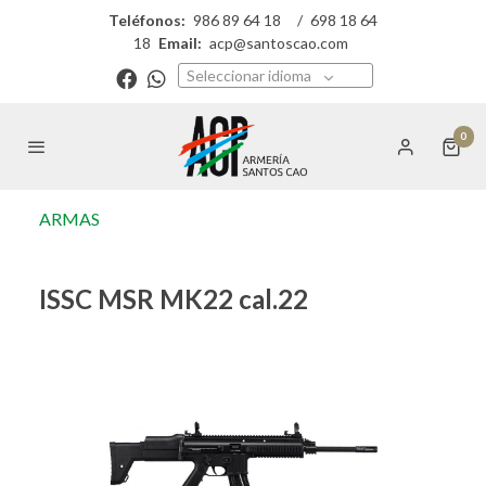
Teléfonos:
986 89 64 18
/
698 18 64
18
Email:
acp@santoscao.com
Seleccionar idioma
0
ARMAS
ISSC MSR MK22 cal.22