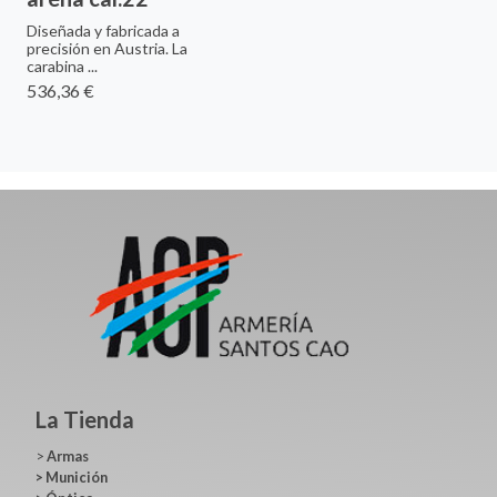
Diseñada y fabricada a
precisión en Austria. La
carabina ...
536,36 €
La Tienda
>
Armas
>
Munición