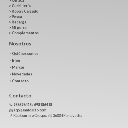
>
Óptica
>
Cuchillería
>
Ropa y Calzado
>
Pesca
>
Recarga
>
Mi perro
>
Complementos
Nosotros
>
Quiénes somos
>
Blog
>
Marcas
>
Novedades
>
Contacto
Contacto
📞
986896418
/
698186418
📩 acp@santoscao.com
📌 Rúa Loureiro Crespo, 83, 36004 Pontevedra