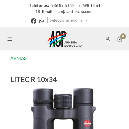
Teléfonos:
986 89 64 18
/
698 18 64
18
Email:
acp@santoscao.com
Seleccionar idioma
0
ARMAS
LITEC R 10x34