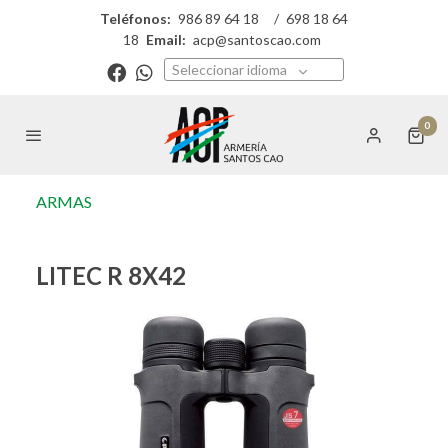
Teléfonos:
986 89 64 18
/
698 18 64
18
Email:
acp@santoscao.com
Seleccionar idioma
0
ARMAS
LITEC R 8X42