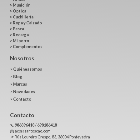
>
Munición
>
Óptica
>
Cuchillería
>
Ropa y Calzado
>
Pesca
>
Recarga
>
Mi perro
>
Complementos
Nosotros
>
Quiénes somos
>
Blog
>
Marcas
>
Novedades
>
Contacto
Contacto
📞
986896418
/
698186418
📩 acp@santoscao.com
📌 Rúa Loureiro Crespo, 83, 36004 Pontevedra