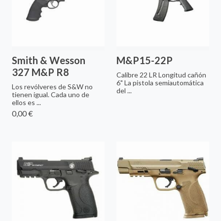
Smith & Wesson
M&P15-22P
327 M&P R8
Calibre 22 LR Longitud cañón
6" La pistola semiautomáti­ca
Los revólveres de S&W no
del ...
tienen igual. Cada uno de
ellos es ...
0,00 €