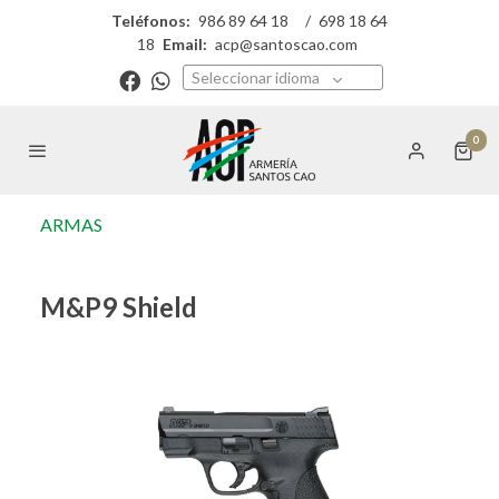
Teléfonos:
986 89 64 18
/
698 18 64
18
Email:
acp@santoscao.com
Seleccionar idioma
0
ARMAS
M&P9 Shield