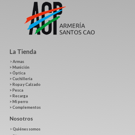
La Tienda
>
Armas
>
Munición
>
Óptica
>
Cuchillería
>
Ropa y Calzado
>
Pesca
>
Recarga
>
Mi perro
>
Complementos
Nosotros
>
Quiénes somos