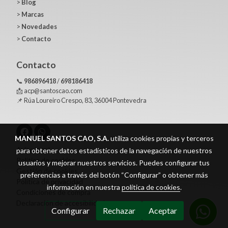
>
Blog
>
Marcas
>
Novedades
>
Contacto
Contacto
📞
986896418
/
698186418
📩 acp@santoscao.com
📌 Rúa Loureiro Crespo, 83, 36004 Pontevedra
MANUEL SANTOS CAO, S.A.
utiliza cookies propias y terceros
Aviso legal
para obtener datos estadísticos de la navegación de nuestros
Política de cookies
usuarios y mejorar nuestros servicios. Puedes configurar tus
Gestión de cookies
preferencias a través del botón “Configurar” o obtener más
Política de privacidad
información en nuestra
política de cookies
.
Condiciones de compra
Declaración de accesibilidad
Configurar
Rechazar
Aceptar