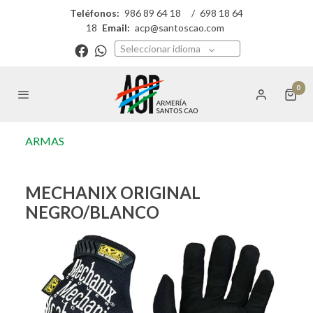
Teléfonos:
986 89 64 18
/
698 18 64
18
Email:
acp@santoscao.com
Seleccionar idioma
0
ARMAS
MECHANIX ORIGINAL
NEGRO/BLANCO