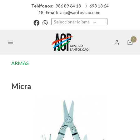
Teléfonos:
986 89 64 18
/
698 18 64
18
Email:
acp@santoscao.com
Seleccionar idioma
0
ARMAS
Micra