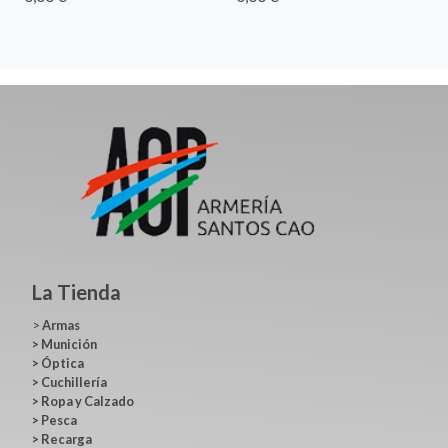
La Tienda
>
Armas
>
Munición
>
Óptica
>
Cuchillería
>
Ropa y Calzado
>
Pesca
>
Recarga