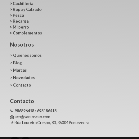
>
Cuchillería
>
Ropa y Calzado
>
Pesca
>
Recarga
>
Mi perro
>
Complementos
Nosotros
>
Quiénes somos
>
Blog
>
Marcas
>
Novedades
>
Contacto
Contacto
📞
986896418
/
698186418
📩 acp@santoscao.com
📌 Rúa Loureiro Crespo, 83, 36004 Pontevedra