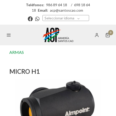
Teléfonos:
986 89 64 18
/
698 18 64
18
Email:
acp@santoscao.com
Seleccionar idioma
0
ARMAS
MICRO H1