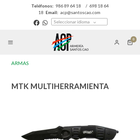
Teléfonos:
986 89 64 18
/
698 18 64
18
Email:
acp@santoscao.com
Seleccionar idioma
0
ARMAS
MTK MULTIHERRAMIENTA