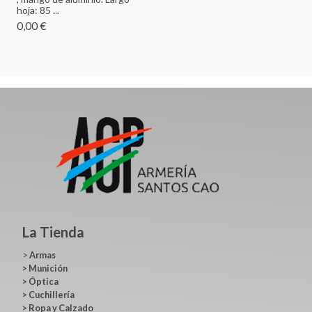
hoja: 85 ...
0,00 €
La Tienda
>
Armas
>
Munición
>
Óptica
>
Cuchillería
>
Ropa y Calzado