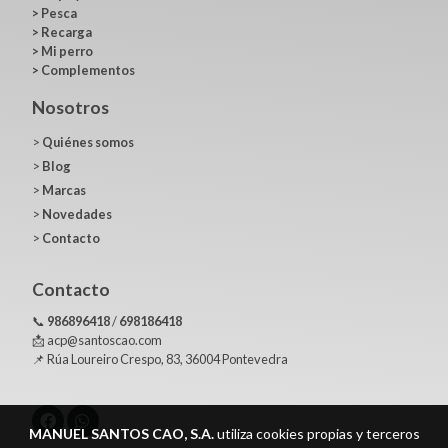
>
Pesca
>
Recarga
>
Mi perro
>
Complementos
Nosotros
>
Quiénes somos
>
Blog
>
Marcas
>
Novedades
>
Contacto
Contacto
📞
986896418
/
698186418
📩 acp@santoscao.com
📌 Rúa Loureiro Crespo, 83, 36004 Pontevedra
MANUEL SANTOS CAO, S.A.
utiliza cookies propias y terceros