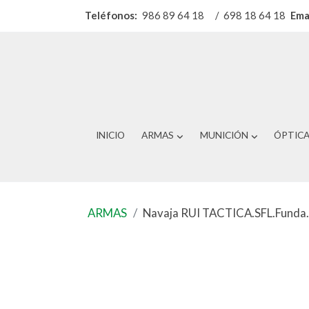
Teléfonos:
986 89 64 18
/
698 18 64 18
Ema
INICIO
ARMAS
MUNICIÓN
ÓPTIC
ARMAS
Navaja RUI TACTICA.SFL.Funda.