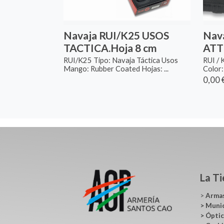
Navaja RUI/K25 USOS
Nav
TACTICA.Hoja 8 cm
ATT
RUI/K25 Tipo: Navaja Táctica Usos
RUI /
Mango: Rubber Coated Hojas: ...
Color:
0,00 
La T
>
Arma
>
Muni
>
Ópti