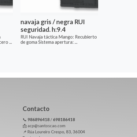
I
navaja gris / negra RUI
seguridad. h:9.4
a
RUI Navaja táctica Mango: Recubierto
ero ...
de goma Sistema apertura: ...
Contacto
📞
986896418
/
698186418
📩 acp@santoscao.com
📌 Rúa Loureiro Crespo, 83, 36004