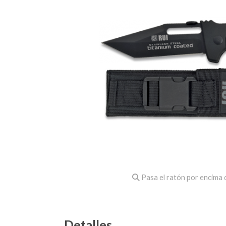
Pasa el ratón por encima d
Detalles