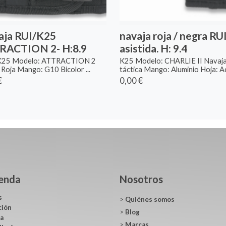
aja RUI/K25
navaja roja / negra RU
RACTION 2- H:8.9
asistida. H: 9.4
 K25 Modelo: ATTRACTION 2
K25 Modelo: CHARLIE II Navaj
 Roja Mango: G10 Bicolor ...
táctica Mango: Aluminio Hoja: Ac
€
0,00 €
ienda
Nosotros
s
>
Quiénes somos
ción
>
Blog
ca
>
Marcas