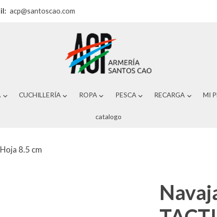
il:
acp@santoscao.com
A
CUCHILLERÍA
ROPA
PESCA
RECARGA
MI 
catalogo
Hoja 8.5 cm
Navaj
TACTI