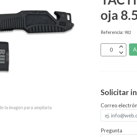
oja 8.
Referencia:
982
A
Solicitar 
Correo electró
e la imagen para ampliarla
Pregunta