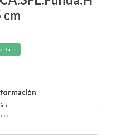
5 cm
gotado
información
nico