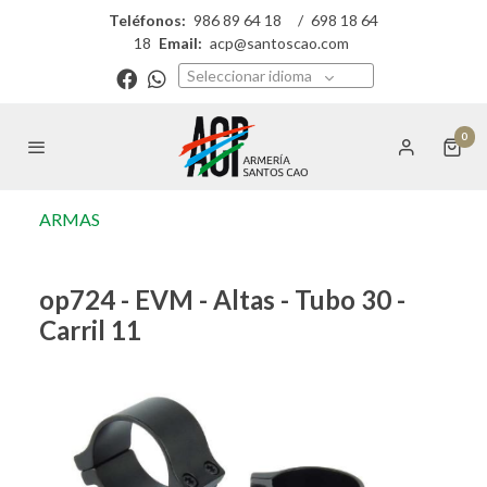
Teléfonos:
986 89 64 18
/
698 18 64
18
Email:
acp@santoscao.com
Seleccionar idioma
0
ARMAS
op724 - EVM - Altas - Tubo 30 -
Carril 11