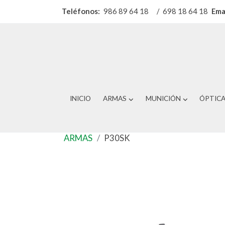
Teléfonos:
986 89 64 18
/
698 18 64 18
Ema
INICIO
ARMAS
MUNICIÓN
ÓPTIC
ARMAS
P30SK