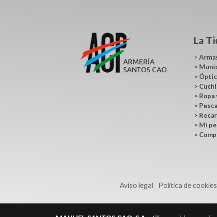
La T
>
Arma
>
Muni
>
Ópti
>
Cuchi
>
Ropa 
>
Pesc
>
Recar
>
Mi pe
>
Comp
Aviso legal
Política de cookie