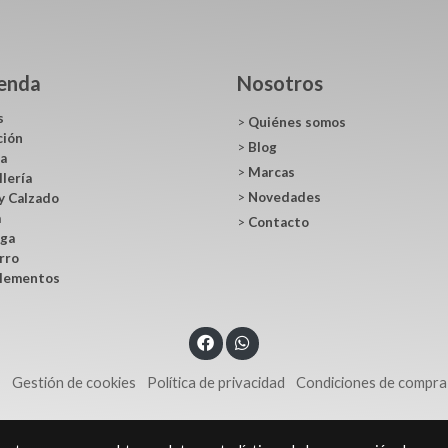
ienda
Nosotros
s
>
Quiénes somos
ción
>
Blog
ca
>
Marcas
llería
>
Novedades
y Calzado
a
>
Contacto
ga
rro
lementos
s
Gestión de cookies
Política de privacidad
Condiciones de compra