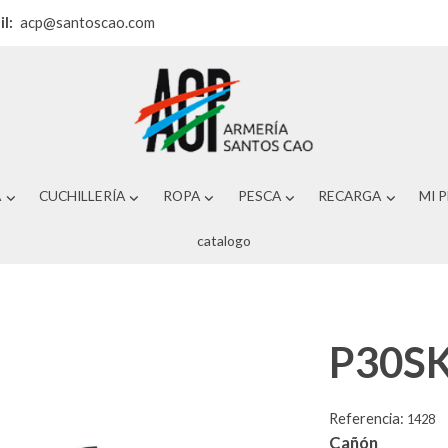
il:
acp@santoscao.com
A
CUCHILLERÍA
ROPA
PESCA
RECARGA
MI 
catalogo
P30S
Referencia:
1428
Cañón