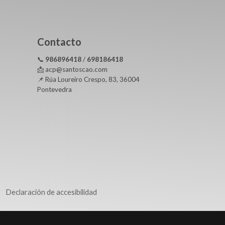
Contacto
📞
986896418
/
698186418
📩 acp@santoscao.com
📌 Rúa Loureiro Crespo, 83, 36004
Pontevedra
Declaración de accesibilidad