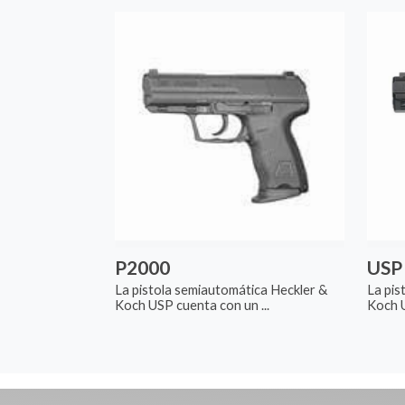
P2000
USP
La pistola semiautomática Heckler &
La pis
Koch USP cuenta con un ...
Koch U