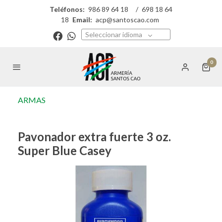
Teléfonos:
986 89 64 18
/
698 18 64
18
Email:
acp@santoscao.com
Seleccionar idioma
0
ARMAS
Pavonador extra fuerte 3 oz.
Super Blue Casey