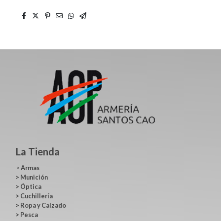
La Tienda
>
Armas
>
Munición
>
Óptica
>
Cuchillería
>
Ropa y Calzado
>
Pesca