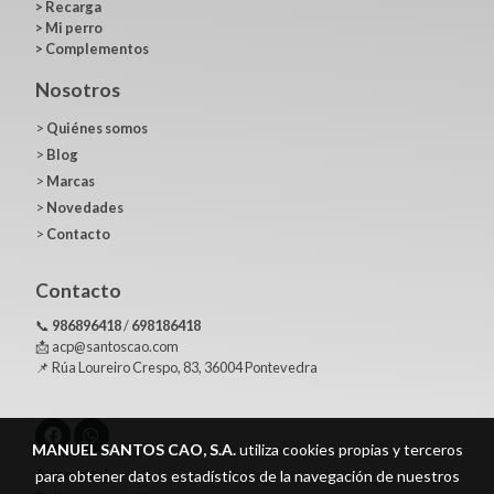
>
Recarga
>
Mi perro
>
Complementos
Nosotros
>
Quiénes somos
>
Blog
>
Marcas
>
Novedades
>
Contacto
Contacto
📞
986896418
/
698186418
📩 acp@santoscao.com
📌 Rúa Loureiro Crespo, 83, 36004 Pontevedra
MANUEL SANTOS CAO, S.A.
utiliza cookies propias y terceros
Aviso legal
para obtener datos estadísticos de la navegación de nuestros