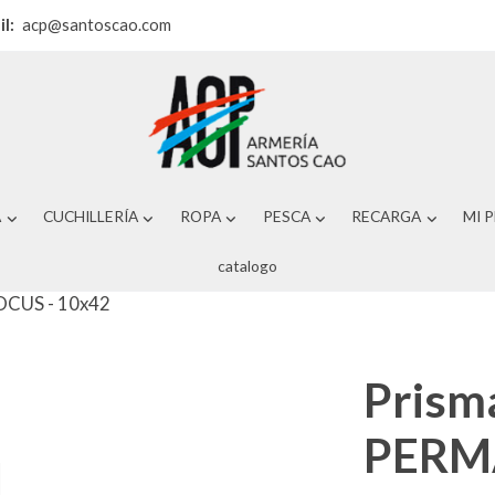
il:
acp@santoscao.com
A
CUCHILLERÍA
ROPA
PESCA
RECARGA
MI 
catalogo
OCUS - 10x42
Prism
PERM