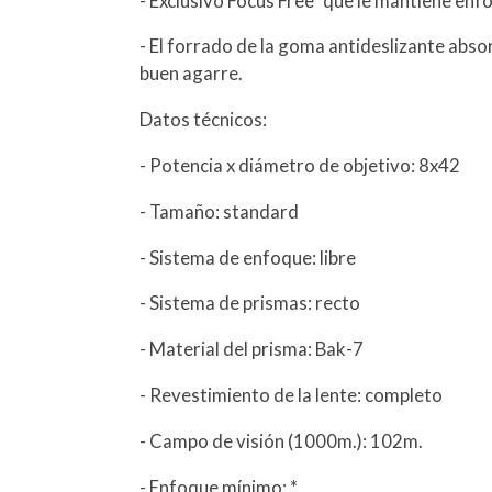
- Exclusivo Focus Free" que le mantiene enfo
- El forrado de la goma antideslizante abso
buen agarre.
Datos técnicos:
- Potencia x diámetro de objetivo: 8x42
- Tamaño: standard
- Sistema de enfoque: libre
- Sistema de prismas: recto
- Material del prisma: Bak-7
- Revestimiento de la lente: completo
- Campo de visión (1000m.): 102m.
- Enfoque mínimo: *