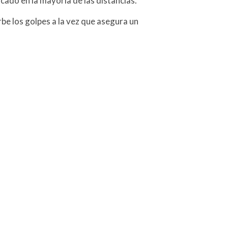
cado en la mayoría de las distancias.
rbe los golpes a la vez que asegura un