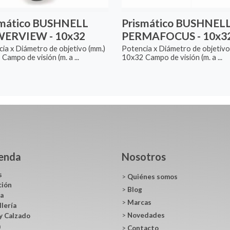
smático BUSHNELL
Prismático BUSHNEL
ERVIEW - 10x32
PERMAFOCUS - 10x3
ia x Diámetro de objetivo (mm.)
Potencia x Diámetro de objetivo
Campo de visión (m. a ...
10x32 Campo de visión (m. a ...
ienda
Nosotros
s
>
Quiénes somos
ción
>
Blog
ca
>
Marcas
llería
>
Novedades
y Calzado
a
>
Contacto