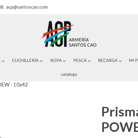
il:
acp@santoscao.com
A
CUCHILLERÍA
ROPA
PESCA
RECARGA
MI 
catalogo
IEW - 10x42
Prism
POWE