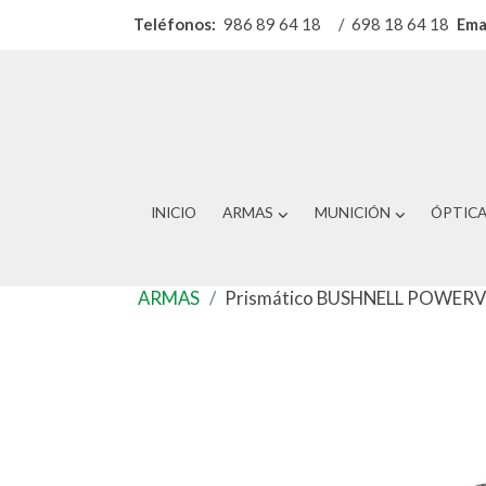
Teléfonos:
986 89 64 18
/
698 18 64 18
Ema
INICIO
ARMAS
MUNICIÓN
ÓPTIC
ARMAS
Prismático BUSHNELL POWERV