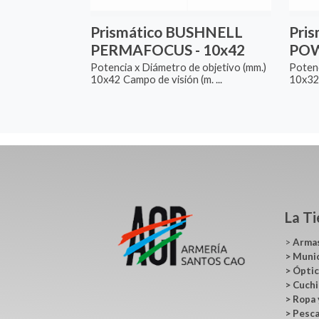
Prismático BUSHNELL
Pri
PERMAFOCUS - 10x42
POW
Potencia x Diámetro de objetivo (mm.)
Potenc
10x42 Campo de visión (m. ...
10x32 
La T
>
Arma
>
Muni
>
Ópti
>
Cuchi
>
Ropa 
>
Pesc