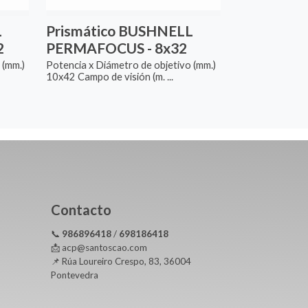
L
Prismático BUSHNELL
2
PERMAFOCUS - 8x32
 (mm.)
Potencia x Diámetro de objetivo (mm.)
10x42 Campo de visión (m. ...
Contacto
📞
986896418
/
698186418
📩 acp@santoscao.com
📌 Rúa Loureiro Crespo, 83, 36004
Pontevedra