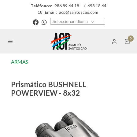
Teléfonos:
986 89 64 18
/
698 18 64
18
Email:
acp@santoscao.com
Seleccionar idioma
0
ARMAS
Prismático BUSHNELL
POWERVIEW - 8x32