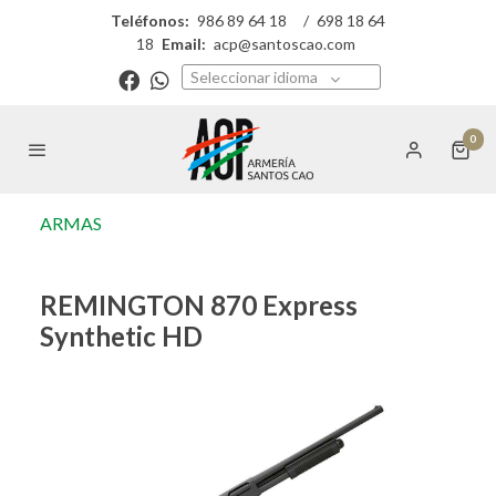
Teléfonos:
986 89 64 18
/
698 18 64
18
Email:
acp@santoscao.com
Seleccionar idioma
0
ARMAS
REMINGTON 870 Express
Synthetic HD