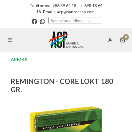
Teléfonos:
986 89 64 18
/
698 18 64
18
Email:
acp@santoscao.com
Seleccionar idioma
0
ARMAS
REMINGTON - CORE LOKT 180
GR.