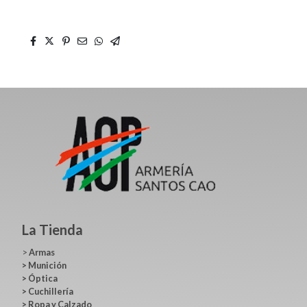
La Tienda
>
Armas
>
Munición
>
Óptica
>
Cuchillería
>
Ropa y Calzado