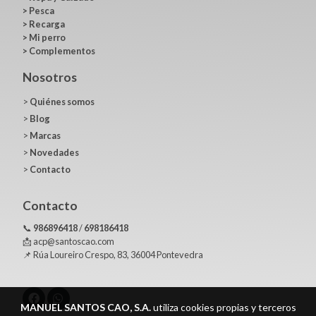
>
Pesca
>
Recarga
>
Mi perro
>
Complementos
Nosotros
>
Quiénes somos
>
Blog
>
Marcas
>
Novedades
>
Contacto
Contacto
📞
986896418
/
698186418
📩 acp@santoscao.com
📌 Rúa Loureiro Crespo, 83, 36004 Pontevedra
MANUEL SANTOS CAO, S.A.
utiliza cookies propias y terceros