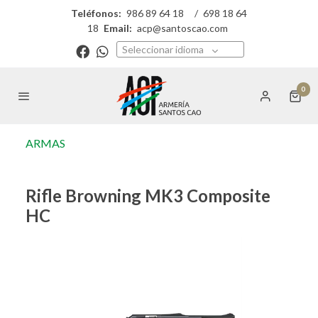
Teléfonos:
986 89 64 18
/
698 18 64
18
Email:
acp@santoscao.com
Seleccionar idioma
0
ARMAS
Rifle Browning MK3 Composite
HC