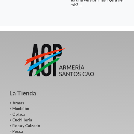
mk3 ...
La Tienda
>
Armas
>
Munición
>
Óptica
>
Cuchillería
>
Ropa y Calzado
>
Pesca