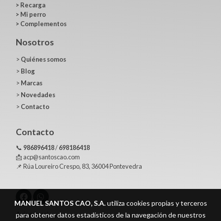
>
Recarga
>
Mi perro
>
Complementos
Nosotros
>
Quiénes somos
>
Blog
>
Marcas
>
Novedades
>
Contacto
Contacto
📞
986896418
/
698186418
📩 acp@santoscao.com
📌 Rúa Loureiro Crespo, 83, 36004 Pontevedra
MANUEL SANTOS CAO, S.A.
utiliza cookies propias y terceros
Aviso legal
para obtener datos estadísticos de la navegación de nuestros