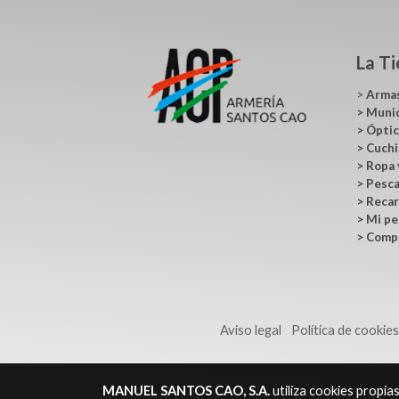
La T
>
Arma
>
Muni
>
Ópti
>
Cuchi
>
Ropa 
>
Pesc
>
Recar
>
Mi pe
>
Comp
Aviso legal
Política de cookie
MANUEL SANTOS CAO, S.A.
utiliza cookies propia