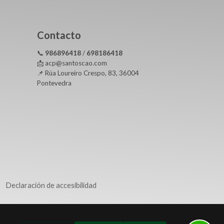
Contacto
📞
986896418
/
698186418
📩 acp@santoscao.com
📌 Rúa Loureiro Crespo, 83, 36004
Pontevedra
Declaración de accesibilidad