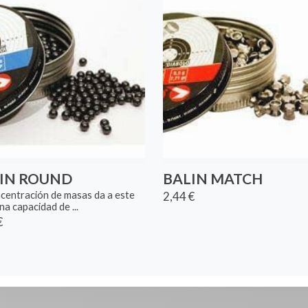
IN ROUND
BALIN MATCH
2,44 €
centración de masas da a este
na capacidad de ...
€