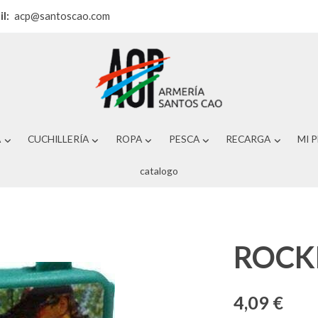
il:
acp@santoscao.com
A
CUCHILLERÍA
ROPA
PESCA
RECARGA
MI 
catalogo
ROCKE
4,09 €