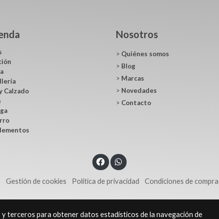
ienda
Nosotros
s
>
Quiénes somos
ción
>
Blog
ca
>
Marcas
llería
>
Novedades
y Calzado
a
>
Contacto
ga
rro
lementos
s
Gestión de cookies
Política de privacidad
Condiciones de compra
s y terceros para obtener datos estadísticos de la navegación de