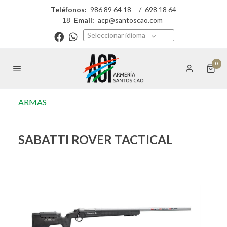
Teléfonos:
986 89 64 18
/
698 18 64
18
Email:
acp@santoscao.com
Seleccionar idioma
0
ARMAS
SABATTI ROVER TACTICAL