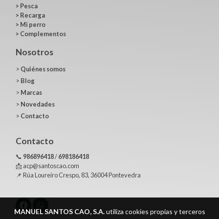
>
Pesca
>
Recarga
>
Mi perro
>
Complementos
Nosotros
>
Quiénes somos
>
Blog
>
Marcas
>
Novedades
>
Contacto
Contacto
📞
986896418
/
698186418
📩 acp@santoscao.com
📌 Rúa Loureiro Crespo, 83, 36004 Pontevedra
MANUEL SANTOS CAO, S.A.
utiliza cookies propias y terceros