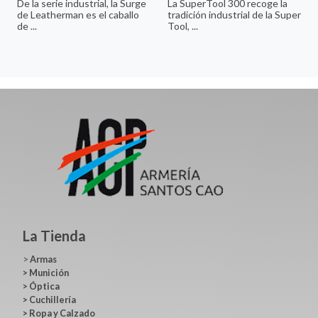
De la serie industrial, la Surge
La SuperTool 300 recoge la
de Leatherman es el caballo
tradición industrial de la Super
de ...
Tool, ...
La Tienda
>
Armas
>
Munición
>
Óptica
>
Cuchillería
>
Ropa y Calzado