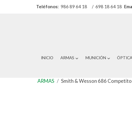
Teléfonos:
986 89 64 18
/
698 18 64 18
Ema
INICIO
ARMAS
MUNICIÓN
ÓPTIC
ARMAS
Smith & Wesson 686 Competito