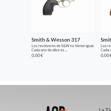
Smith & Wesson 317
Smi
Los revólveres de S&W no tienen igual.
Los re
Cada uno de ellos es ...
Cada un
0,00 €
0,00 
La T