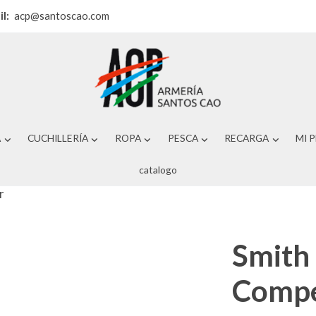
il:
acp@santoscao.com
A
CUCHILLERÍA
ROPA
PESCA
RECARGA
MI 
catalogo
r
Smith
Compe