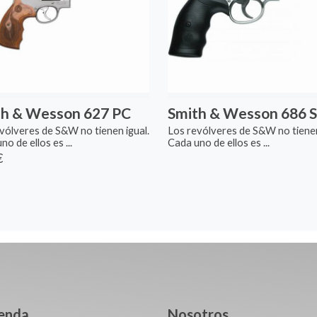
th & Wesson 627 PC
Smith & Wesson 686 
vólveres de S&W no tienen igual.
Los revólveres de S&W no tienen
o de ellos es ...
Cada uno de ellos es ...
€
ienda
Nosotros