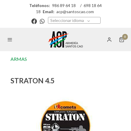
Teléfonos:
986 89 64 18
/
698 18 64
18
Email:
acp@santoscao.com
Seleccionar idioma
0
ARMAS
STRATON 4.5