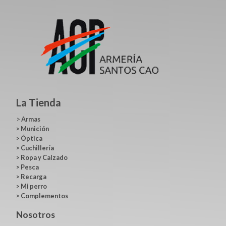
La Tienda
>
Armas
>
Munición
>
Óptica
>
Cuchillería
>
Ropa y Calzado
>
Pesca
>
Recarga
>
Mi perro
>
Complementos
Nosotros