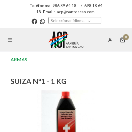
Teléfonos:
986 89 64 18
/
698 18 64
18
Email:
acp@santoscao.com
Seleccionar idioma
0
ARMAS
SUIZA Nº1 - 1 KG