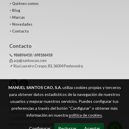
>
Quiénes somos
>
Blog
>
Marcas
>
Novedades
>
Contacto
Contacto
📞
986896418
/
698186418
📩 acp@santoscao.com
📌 Rúa Loureiro Crespo, 83, 36004 Pontevedra
MANUEL SANTOS CAO, S.A.
utiliza cookies propias y terceros
Aviso legal
para obtener datos estadísticos de la navegación de nuestros
Política de cookies
usuarios y mejorar nuestros servicios. Puedes configurar tus
Gestión de cookies
preferencias a través del botón “Configurar” o obtener más
Política de privacidad
información en nuestra
política de cookies
.
Condiciones de compra
Declaración de accesibilidad
Configurar
Rechazar
Aceptar