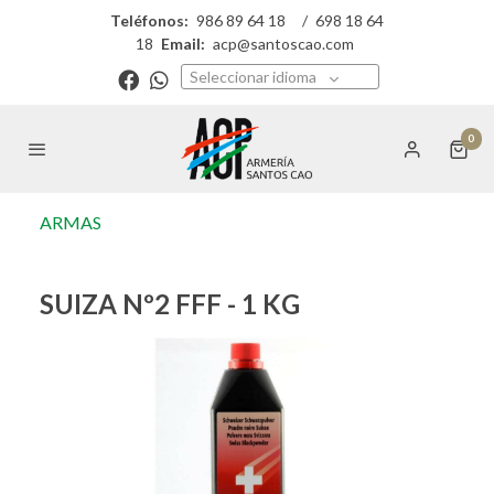
Teléfonos:
986 89 64 18
/
698 18 64
18
Email:
acp@santoscao.com
Seleccionar idioma
0
ARMAS
SUIZA Nº2 FFF - 1 KG