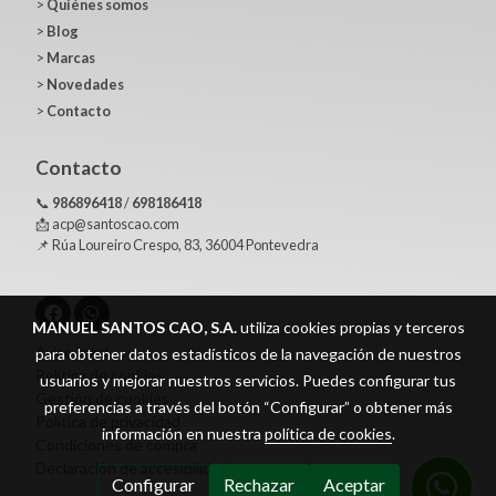
>
Quiénes somos
>
Blog
>
Marcas
>
Novedades
>
Contacto
Contacto
📞
986896418
/
698186418
📩 acp@santoscao.com
📌 Rúa Loureiro Crespo, 83, 36004 Pontevedra
MANUEL SANTOS CAO, S.A.
utiliza cookies propias y terceros
Aviso legal
para obtener datos estadísticos de la navegación de nuestros
Política de cookies
usuarios y mejorar nuestros servicios. Puedes configurar tus
Gestión de cookies
preferencias a través del botón “Configurar” o obtener más
Política de privacidad
información en nuestra
política de cookies
.
Condiciones de compra
Declaración de accesibilidad
Configurar
Rechazar
Aceptar