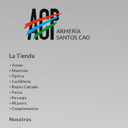
La Tienda
>
Armas
>
Munición
>
Óptica
>
Cuchillería
>
Ropa y Calzado
>
Pesca
>
Recarga
>
Mi perro
>
Complementos
Nosotros