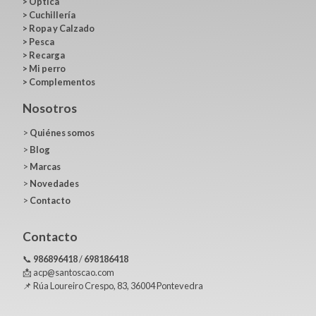
>
Óptica
>
Cuchillería
>
Ropa y Calzado
>
Pesca
>
Recarga
>
Mi perro
>
Complementos
Nosotros
>
Quiénes somos
>
Blog
>
Marcas
>
Novedades
>
Contacto
Contacto
📞
986896418
/
698186418
📩 acp@santoscao.com
📌 Rúa Loureiro Crespo, 83, 36004 Pontevedra