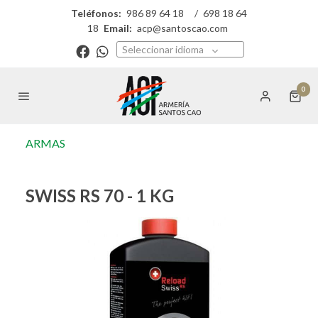
Teléfonos:
986 89 64 18
/
698 18 64
18
Email:
acp@santoscao.com
Seleccionar idioma
0
ARMAS
SWISS RS 70 - 1 KG