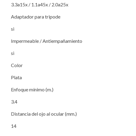
3.3a15x / 1.1a45x / 2.0a25x
Adaptador para tripode
si
Impermeable / Antiempañamiento
si
Color
Plata
Enfoque mínimo (m.)
3.4
Distancia del ojo al ocular (mm.)
14