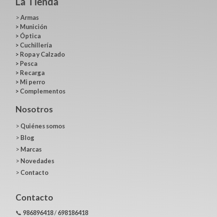
La Tienda
>
Armas
>
Munición
>
Óptica
>
Cuchillería
>
Ropa y Calzado
>
Pesca
>
Recarga
>
Mi perro
>
Complementos
Nosotros
>
Quiénes somos
>
Blog
>
Marcas
>
Novedades
>
Contacto
Contacto
📞
986896418
/
698186418