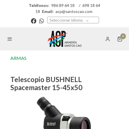
Teléfonos:
986 89 64 18
/
698 18 64
18
Email:
acp@santoscao.com
Seleccionar idioma
0
ARMAS
Telescopio BUSHNELL
Spacemaster 15-45x50