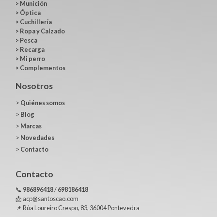
>
Munición
>
Óptica
>
Cuchillería
>
Ropa y Calzado
>
Pesca
>
Recarga
>
Mi perro
>
Complementos
Nosotros
>
Quiénes somos
>
Blog
>
Marcas
>
Novedades
>
Contacto
Contacto
📞
986896418
/
698186418
📩 acp@santoscao.com
📌 Rúa Loureiro Crespo, 83, 36004 Pontevedra