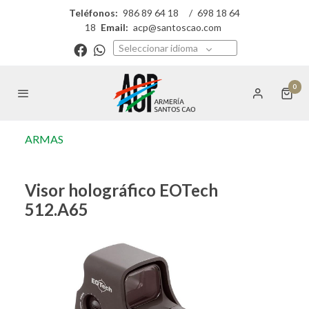
Teléfonos:
986 89 64 18
/
698 18 64
18
Email:
acp@santoscao.com
Seleccionar idioma
0
ARMAS
Visor holográfico EOTech
512.A65