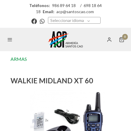
Teléfonos:
986 89 64 18
/
698 18 64
18
Email:
acp@santoscao.com
Seleccionar idioma
0
ARMAS
WALKIE MIDLAND XT 60