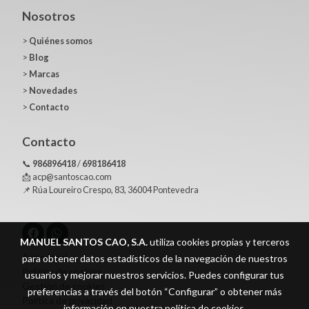
Nosotros
>
Quiénes somos
>
Blog
>
Marcas
>
Novedades
>
Contacto
Contacto
📞
986896418
/
698186418
📩 acp@santoscao.com
📌 Rúa Loureiro Crespo, 83, 36004 Pontevedra
MANUEL SANTOS CAO, S.A.
utiliza cookies propias y terceros
Aviso legal
para obtener datos estadísticos de la navegación de nuestros
Política de cookies
usuarios y mejorar nuestros servicios. Puedes configurar tus
Gestión de cookies
preferencias a través del botón “Configurar” o obtener más
Política de privacidad
información en nuestra
política de cookies
.