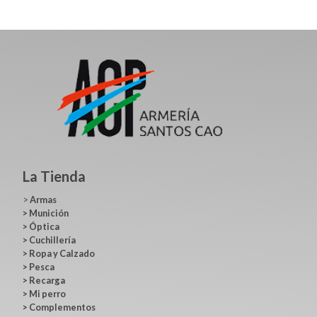
La Tienda
>
Armas
>
Munición
>
Óptica
>
Cuchillería
>
Ropa y Calzado
>
Pesca
>
Recarga
>
Mi perro
>
Complementos