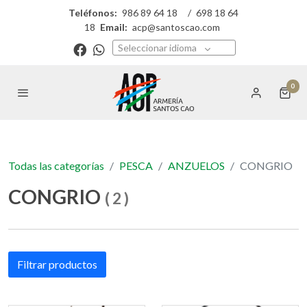
Teléfonos:
986 89 64 18
/
698 18 64
18
Email:
acp@santoscao.com
Seleccionar idioma
0
Todas las categorías
PESCA
ANZUELOS
CONGRIO
CONGRIO
(
2
)
Filtrar productos