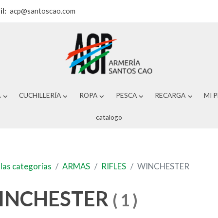
il:
acp@santoscao.com
A
CUCHILLERÍA
ROPA
PESCA
RECARGA
MI 
catalogo
las categorías
ARMAS
RIFLES
WINCHESTER
INCHESTER
(
1
)