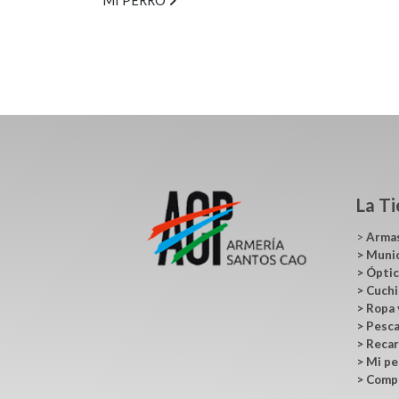
MI PERRO
La T
>
Arma
>
Muni
>
Ópti
>
Cuchi
>
Ropa 
>
Pesc
>
Recar
>
Mi pe
>
Comp