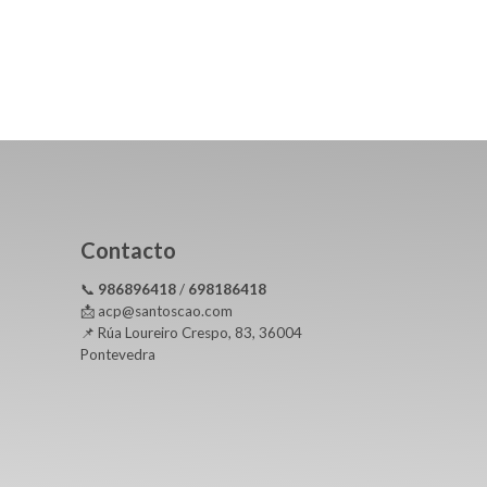
Contacto
📞
986896418
/
698186418
📩 acp@santoscao.com
📌 Rúa Loureiro Crespo, 83, 36004
Pontevedra