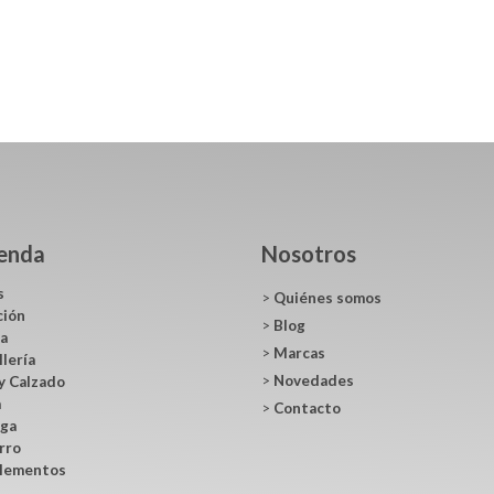
ienda
Nosotros
s
>
Quiénes somos
ción
>
Blog
ca
>
Marcas
llería
>
Novedades
y Calzado
a
>
Contacto
ga
rro
lementos