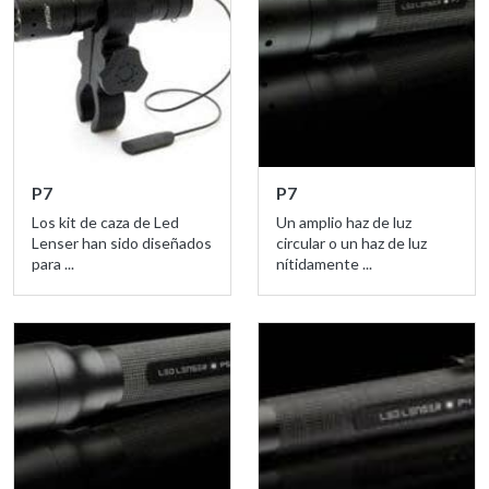
P7
P7
Los kit de caza de Led
Un amplio haz de luz
Lenser han sido diseñados
circular o un haz de luz
para ...
nítidamente ...