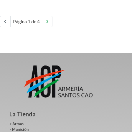
Página 1 de 4
La Tienda
>
Armas
>
Munición