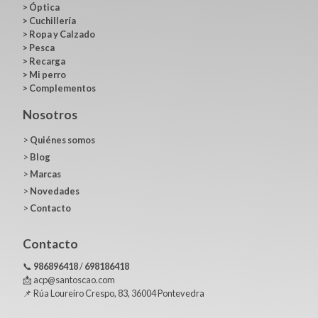
>
Óptica
>
Cuchillería
>
Ropa y Calzado
>
Pesca
>
Recarga
>
Mi perro
>
Complementos
Nosotros
>
Quiénes somos
>
Blog
>
Marcas
>
Novedades
>
Contacto
Contacto
📞
986896418
/
698186418
📩 acp@santoscao.com
📌 Rúa Loureiro Crespo, 83, 36004 Pontevedra