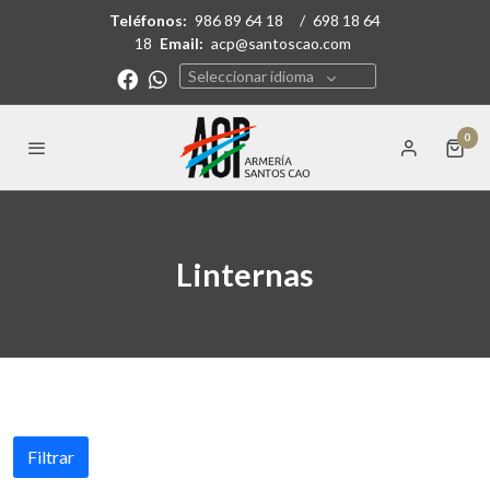
Teléfonos:
986 89 64 18
/
698 18 64
18
Email:
acp@santoscao.com
Seleccionar idioma
0
Linternas
Filtrar