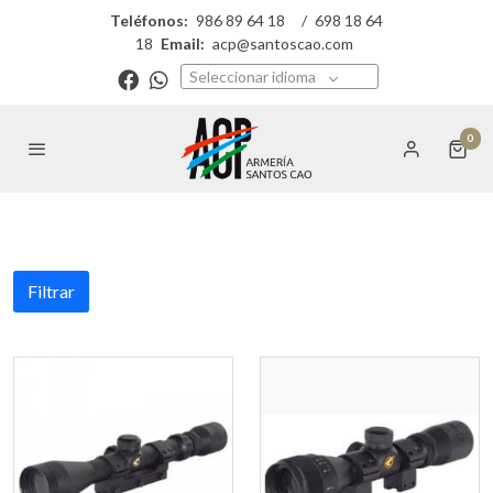
Teléfonos:
986 89 64 18
/
698 18 64
18
Email:
acp@santoscao.com
Seleccionar idioma
0
Filtrar